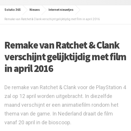
Solutio 365
Nieuws
Internet nieuwtjes
Remake van Ratchet & Clank verschijnt gelijktijdig met film in april 2016
Remake van Ratchet & Clank
verschijnt gelijktijdig met film
in april 2016
De remake van Ratchet & Clank voor de PlayStation 4
zal op 12 april worden uitgebracht. In diezelfde
maand verschijnt er een animatiefilm rondom het
thema van de game. In Nederland draait de film
vanaf 20 april in de bioscoop.