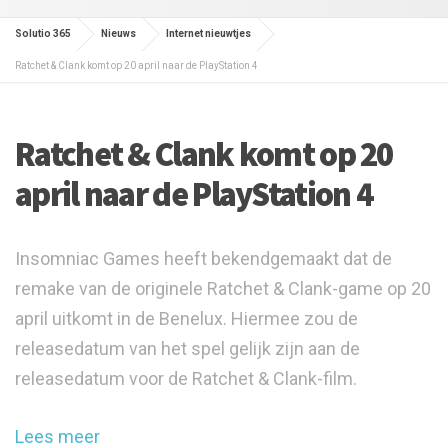
Solutio 365
Nieuws
Internet nieuwtjes
Ratchet & Clank komt op 20 april naar de PlayStation 4
Ratchet & Clank komt op 20
april naar de PlayStation 4
Insomniac Games heeft bekendgemaakt dat de
remake van de originele Ratchet & Clank-game op 20
april uitkomt in de Benelux. Hiermee zou de
releasedatum van het spel gelijk zijn aan de
releasedatum voor de Ratchet & Clank-film.
Lees meer