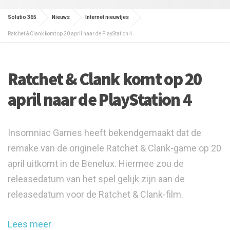
Solutio 365
Nieuws
Internet nieuwtjes
Ratchet & Clank komt op 20 april naar de PlayStation 4
Ratchet & Clank komt op 20
april naar de PlayStation 4
Insomniac Games heeft bekendgemaakt dat de
remake van de originele Ratchet & Clank-game op 20
april uitkomt in de Benelux. Hiermee zou de
releasedatum van het spel gelijk zijn aan de
releasedatum voor de Ratchet & Clank-film.
Lees meer