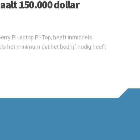
aalt 150.000 dollar
rry Pi-laptop Pi-Top, heeft inmiddels
 als het minimum dat het bedrijf nodig heeft