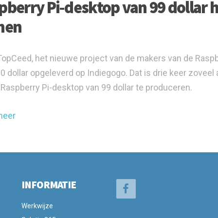
pberry Pi-desktop van 99 dollar h
nen
TopCeed, het nieuwe project van de makers van de Raspbe
0 dollar opgeleverd op Indiegogo. Dat is drie keer zoveel
Raspberry Pi-desktop van 99 dollar te produceren.
meer
INFORMATIE
Werkwijze