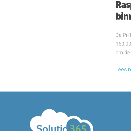
Ras
bin
De Pi-
150.00
om de 
Lees 