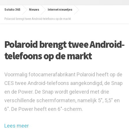
Solutio 365
Nieuws
Internet nieuwtjes
Polaroid brengt twee Android-telefoons op de markt
Polaroid brengt twee Android-
telefoons op de markt
Voormalig fotocamerafabrikant Polaroid heeft op de
CES twee Android-telefoons aangekondigd, de Snap
en de Power. De Snap wordt geleverd met drie
verschillende schermformaten, namelijk 5", 5,5" en
6". De Power heeft een 6"-scherm.
Lees meer