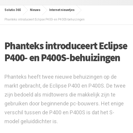
Solutio 365
Nieuws
Internet nieuwtjes
Phanteks introduceert Eclipse P400- en P400S-behuizingen
Phanteks introduceert Eclipse
P400- en P400S-behuizingen
Phanteks heeft twee nieuwe behuizingen op de
markt gebracht, de Eclipse P400 en P400S. De twee
zijn bedoeld als midtowers die makkelijk zijn te
gebruiken door beginnende pc-bouwers. Het enige
verschil tussen de P400 en P400S is dat het S-
model geluiddichter is.