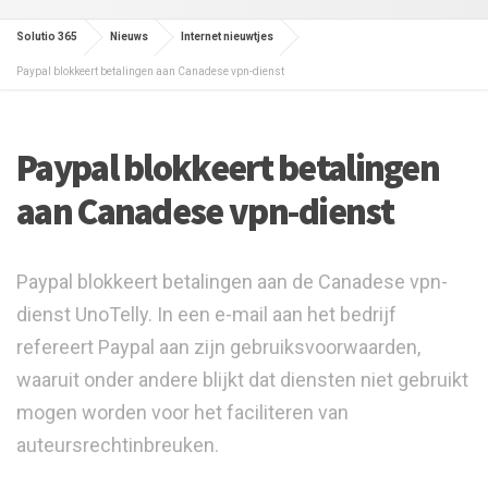
Solutio 365
Nieuws
Internet nieuwtjes
Paypal blokkeert betalingen aan Canadese vpn-dienst
Paypal blokkeert betalingen
aan Canadese vpn-dienst
Paypal blokkeert betalingen aan de Canadese vpn-
dienst UnoTelly. In een e-mail aan het bedrijf
refereert Paypal aan zijn gebruiksvoorwaarden,
waaruit onder andere blijkt dat diensten niet gebruikt
mogen worden voor het faciliteren van
auteursrechtinbreuken.