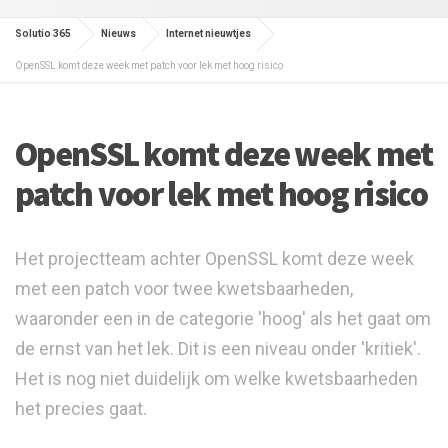
Solutio 365
Nieuws
Internet nieuwtjes
OpenSSL komt deze week met patch voor lek met hoog risico
OpenSSL komt deze week met
patch voor lek met hoog risico
Het projectteam achter OpenSSL komt deze week
met een patch voor twee kwetsbaarheden,
waaronder een in de categorie 'hoog' als het gaat om
de ernst van het lek. Dit is een niveau onder 'kritiek'.
Het is nog niet duidelijk om welke kwetsbaarheden
het precies gaat.