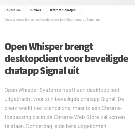
Solutio 365
Nieuws
Internet nieuwtjes
Open Whisper brengt desktopclient voor beveiligde chatapp Signal uit
Open Whisper brengt
desktopclient voor beveiligde
chatapp Signal uit
Open Whisper Systems heeft een desktopclient
uitgebracht voor zijn beveiligde chatapp Signal. De
client werkt niet standalone, maar is een Chrome-
toepassing die in de Chrome Web Store zal komen
te staan. Donderdag is de bèta uitgekomen.