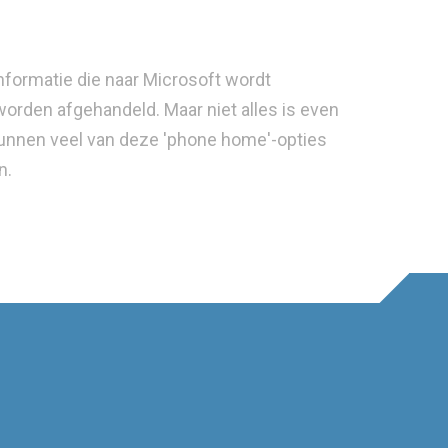
formatie die naar Microsoft wordt
worden afgehandeld. Maar niet alles is even
g kunnen veel van deze 'phone home'-opties
n.