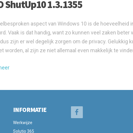
 ShutUp10 1.3.1355
elbesproken aspect van Windows 10 is de hoeveelheid in
rd. Vaak is dat handig, want zo kunnen veel zaken beter 
, dus zijn er wel degelijk zorgen om de privacy. Gelukki
et worden, al zijn ze niet allemaal even makkelijk te vinde
meer
INFORMATIE
Werkwijze
Solutio 365