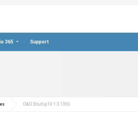
io 365
Support
jes
O&O ShutUp10 1.3.1355