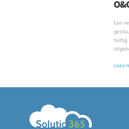
O&O
Een ve
gestuu
nuttig
uitgez
Lees 