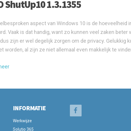
 ShutUp10 1.3.1355
elbesproken aspect van Windows 10 is de hoeveelheid in
rd. Vaak is dat handig, want zo kunnen veel zaken beter 
, dus zijn er wel degelijk zorgen om de privacy. Gelukki
et worden, al zijn ze niet allemaal even makkelijk te vinde
meer
INFORMATIE
Werkwijze
Solutio 365