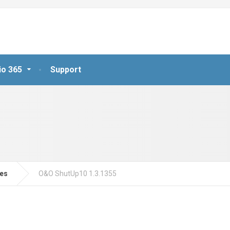
io 365
Support
jes
O&O ShutUp10 1.3.1355