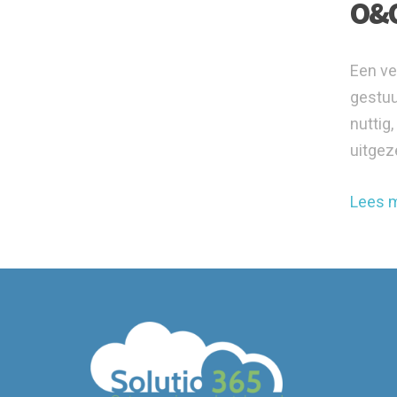
O&O
Een ve
gestuu
nuttig
uitgez
Lees 