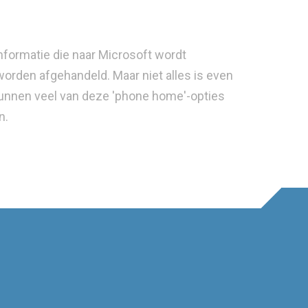
formatie die naar Microsoft wordt
worden afgehandeld. Maar niet alles is even
g kunnen veel van deze 'phone home'-opties
n.