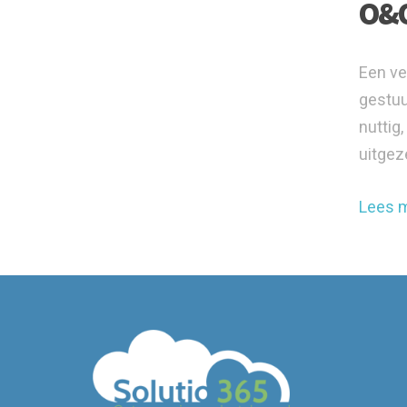
O&O
Een ve
gestuu
nuttig
uitgez
Lees 