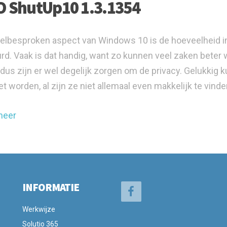
 ShutUp10 1.3.1354
elbesproken aspect van Windows 10 is de hoeveelheid in
rd. Vaak is dat handig, want zo kunnen veel zaken beter 
, dus zijn er wel degelijk zorgen om de privacy. Gelukki
et worden, al zijn ze niet allemaal even makkelijk te vinde
meer
INFORMATIE
Werkwijze
Solutio 365