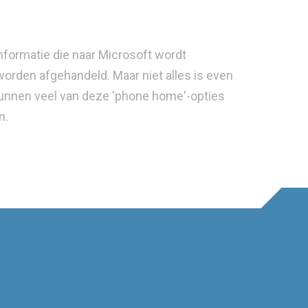
formatie die naar Microsoft wordt
worden afgehandeld. Maar niet alles is even
g kunnen veel van deze 'phone home'-opties
n.