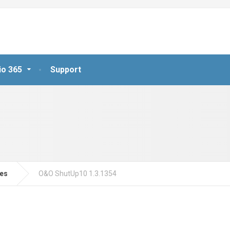
io 365
Support
jes
O&O ShutUp10 1.3.1354