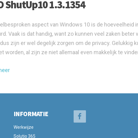
 ShutUp10 1.3.1354
elbesproken aspect van Windows 10 is de hoeveelheid in
rd. Vaak is dat handig, want zo kunnen veel zaken beter 
, dus zijn er wel degelijk zorgen om de privacy. Gelukki
et worden, al zijn ze niet allemaal even makkelijk te vinde
meer
INFORMATIE
Werkwijze
Solutio 365