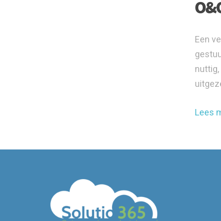
O&O
Een ve
gestuu
nuttig
uitgez
Lees 