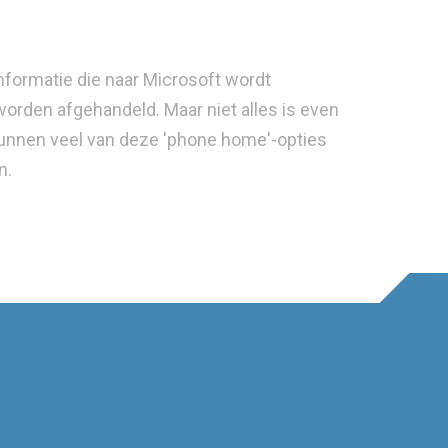
formatie die naar Microsoft wordt
worden afgehandeld. Maar niet alles is even
g kunnen veel van deze 'phone home'-opties
n.