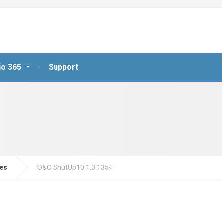
io 365
Support
jes
O&O ShutUp10 1.3.1354