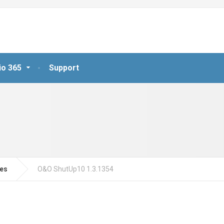
io 365
Support
jes
O&O ShutUp10 1.3.1354