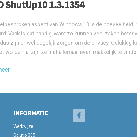
 ShutUp10 1.3.1354
elbesproken aspect van Windows 10 is de hoeveelheid in
rd. Vaak is dat handig, want zo kunnen veel zaken beter 
, dus zijn er wel degelijk zorgen om de privacy. Gelukki
et worden, al zijn ze niet allemaal even makkelijk te vinde
meer
INFORMATIE
Werkwijze
Solutio 365