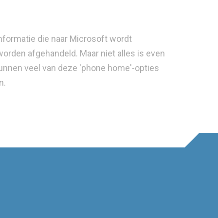
formatie die naar Microsoft wordt
worden afgehandeld. Maar niet alles is even
g kunnen veel van deze 'phone home'-opties
n.