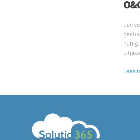
O&O
Een ve
gestuu
nuttig
uitgez
Lees 