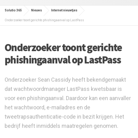
Solutio 365
Nieuws
Internet nieuwtjes
Onderzoeker toont gerichte phishingaanval op LastPass
Onderzoeker toont gerichte
phishingaanval op LastPass
Onderzoeker Sean Cassidy heeft bekendgemaakt
dat wachtwoordmanager LastPass kwetsbaar is
voor een phishingaanval. Daardoor kan een aanvaller
het wachtwoord, e-mailadres en de
tweetrapsauthenticatie-code in bezit krijgen. Het
bedrijf heeft inmiddels maatregelen genomen.