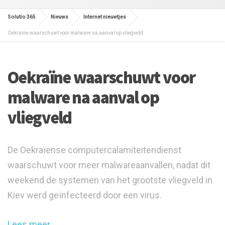
Solutio 365
Nieuws
Internet nieuwtjes
Oekraïne waarschuwt voor malware na aanval op vliegveld
Oekraïne waarschuwt voor
malware na aanval op
vliegveld
De Oekraïense computercalamiteitendienst
waarschuwt voor meer malwareaanvallen, nadat dit
weekend de systemen van het grootste vliegveld in
Kiev werd geïnfecteerd door een virus.
Lees meer