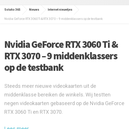
Solutio 365
Nieuws
Internet nieuwtjes
Nvidia GeForce RTX 3060 Ti & RTX 3070 – 9 middenklassers op de testbank
Nvidia GeForce RTX 3060 Ti &
RTX 3070 – 9 middenklassers
op de testbank
Steeds meer nieuwe videokaarten uit de
middenklasse bereiken de winkels. Wij testten
negen videokaarten gebaseerd op de Nvidia GeForce
RTX 3060 Ti en RTX 3070.
Lees meer