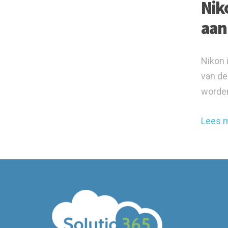
Nik
aan
Nikon 
van de
worden
Lees 