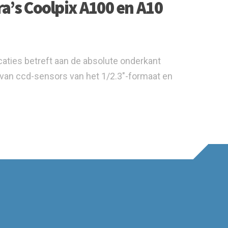
’s Coolpix A100 en A10
aties betreft aan de absolute onderkant
van ccd-sensors van het 1/2.3"-formaat en