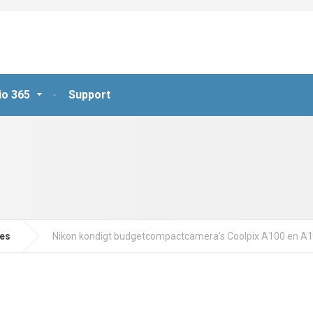
io 365
Support
jes
Nikon kondigt budgetcompactcamera’s Coolpix A100 en A