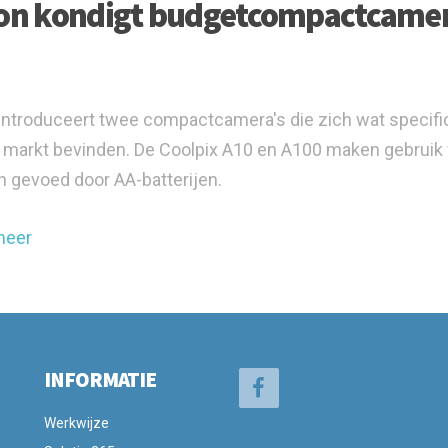
on kondigt budgetcompactcamera
introduceert twee compactcamera's die zich wat specific
 markt bevinden. De Coolpix A10 en A100 maken gebruik 
 gevoed door AA-batterijen.
meer
INFORMATIE
Werkwijze