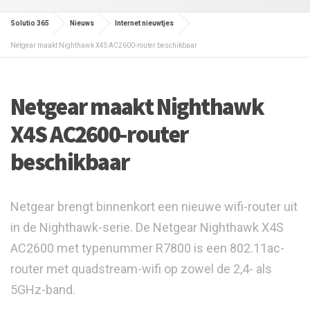
Solutio 365
Nieuws
Internet nieuwtjes
Netgear maakt Nighthawk X4S AC2600-router beschikbaar
Netgear maakt Nighthawk
X4S AC2600-router
beschikbaar
Netgear brengt binnenkort een nieuwe wifi-router uit
in de Nighthawk-serie. De Netgear Nighthawk X4S
AC2600 met typenummer R7800 is een 802.11ac-
router met quadstream-wifi op zowel de 2,4- als
5GHz-band.