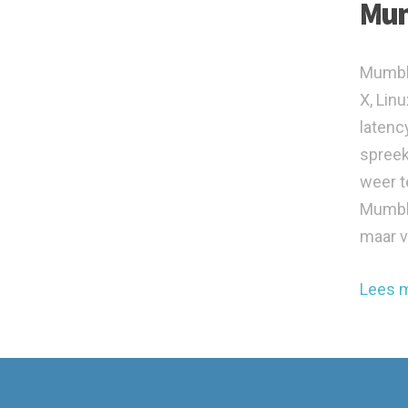
Mum
Mumble
X, Lin
latenc
spreek
weer t
Mumble
maar v
Lees 