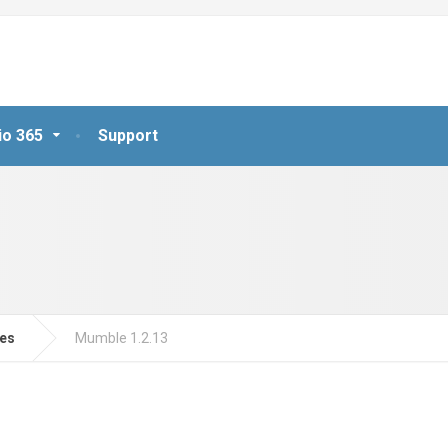
io 365
Support
jes
Mumble 1.2.13