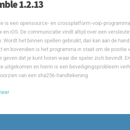
ble 1.2.13
 is een opensource- en crossplatform-voip-programma. 
ux en iOS. De communicatie vindt altijd over een versleute
y. Wordt het binnen spellen gebruikt, dan kan aan de han
t en bovendien is het programma in staat om de positie v
e geven dat je kunt horen waar die speler zich bevindt. E
 uitgekomen en hierin is een beveiligingsprobleem verh
oorzien van een sha256-handtekening
meer