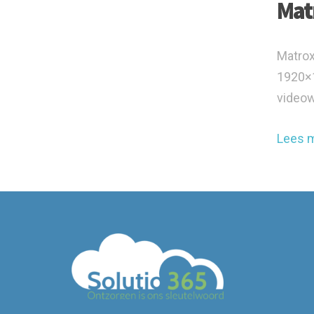
Mat
Matrox
1920×1
videow
Lees 