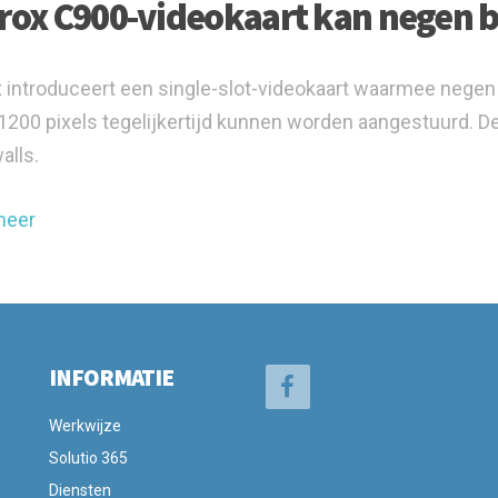
rox C900-videokaart kan negen 
 introduceert een single-slot-videokaart waarmee nege
200 pixels tegelijkertijd kunnen worden aangestuurd. De
alls.
meer
INFORMATIE
Werkwijze
Solutio 365
Diensten