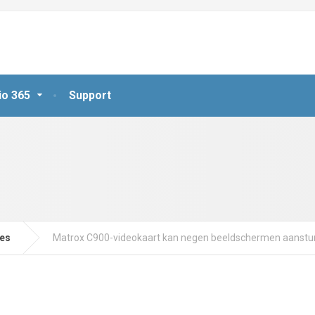
io 365
Support
jes
Matrox C900-videokaart kan negen beeldschermen aanstu