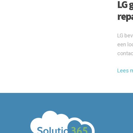
LG 
rep
LG bev
een lo
contac
Lees 