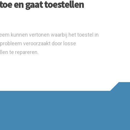
oe en gaat toestellen
eem kunnen vertonen waarbij het toestel in
t probleem veroorzaakt door losse
len te repareren.