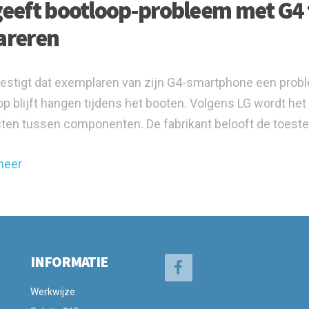
geeft bootloop-probleem met G4 t
areren
estigt dat exemplaren van zijn G4-smartphone een probl
op blijft hangen tijdens het booten. Volgens LG wordt he
ten tussen componenten. De fabrikant belooft de toestel
meer
INFORMATIE
Werkwijze