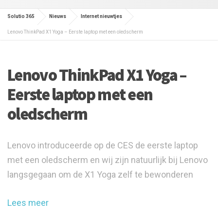
Solutio 365
Nieuws
Internet nieuwtjes
Lenovo ThinkPad X1 Yoga – Eerste laptop met een oledscherm
Lenovo ThinkPad X1 Yoga –
Eerste laptop met een
oledscherm
Lenovo introduceerde op de CES de eerste laptop
met een oledscherm en wij zijn natuurlijk bij Lenovo
langsgegaan om de X1 Yoga zelf te bewonderen
Lees meer