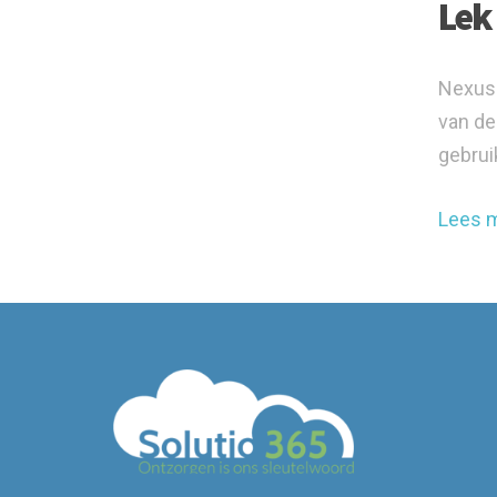
Lek
Nexus 
van de
gebrui
Lees 