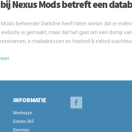
 bij Nexus Mods betreft een data
Mods-beheerder Dark0ne heeft laten weten dat er inde
 website is gemaakt, maar dat het gaat om een dump van 2
kersnamen, e-mailadressen en hashed & salted wachtwoo
meer
INFORMATIE
Werkwijze
Solutio 365
Diensten