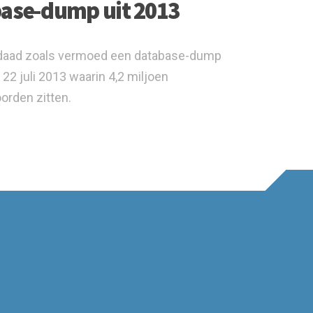
base-dump uit 2013
rdaad zoals vermoed een database-dump
2 juli 2013 waarin 4,2 miljoen
rden zitten.