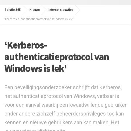
Solutio 365
Nieuws
Internet nieuwtjes
‘Kerberos-authenticatieprotocol van Windows is lek’
‘Kerberos-
authenticatieprotocol van
Windows is lek’
Een beveiligingsonderzoeker schrijft dat Kerberos,
het authenticatieprotocol van Windows, vatbaar is
voor een aanval waarbij een kwaadwillende gebruiker
onder andere zichzelf beheerdersprivileges toe kan
kennen en nieuwe gebruikers aan kan maken. Het