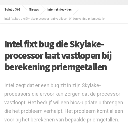
Solutio 365
Nieuws
Internet nieuwtjes
Intel fixt bug die Skylake-processor laat vastlopen bij berekening priemgetallen
Intel fixt bug die Skylake-
processor laat vastlopen bij
berekening priemgetallen
Intel zegt dat er een bug zit in zijn Skylake-
processors die ervoor kan zorgen dat de processor
vastloopt. Het bedrijf wil een bios-update uitbrengen
die het probleem verhelpt. Het probleem komt alleen
voor bij het berekenen van bepaalde priemgetallen.