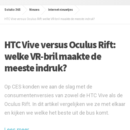
Solutio 365
Nieuws
Internet nieuwtjes
HTC Vive versus Oculus Rift: welke VR-bril maakte de meeste indruk?
HTC Vive versus Oculus Rift:
welke VR-bril maakte de
meeste indruk?
Op CES konden we aan de slag met de
consumentenversies van zowel de HTC Vive als de
Oculus Rift. In dit artikel vergelijken we ze met elkaar
en kijken we welke het beste uit de bus komt.
Lees meer