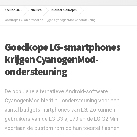
Solutio 365
Nieuws
Internet nieuwtjes
Goedkope LG-smartphones krijgen CyanogenMod-ondersteuning
Goedkope LG-smartphones
krijgen CyanogenMod-
ondersteuning
De populaire alternatieve Android-software
CyanogenMod biedt nu ondersteuning voor een
aantal budgetsmartphones van LG. Zo kunnen
gebruikers van de LG G3 s, L70 en de LG G2 Mini
voortaan de custom rom op hun toestel flashen.