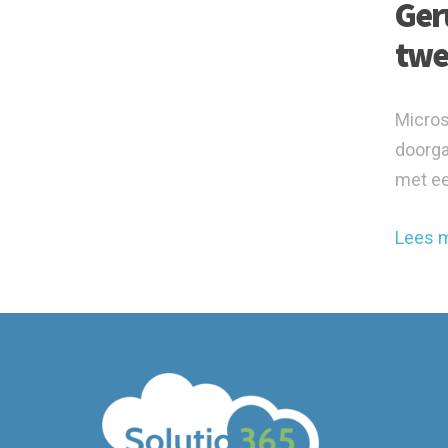
Ger
twe
Micros
doorga
met ee
Lees 