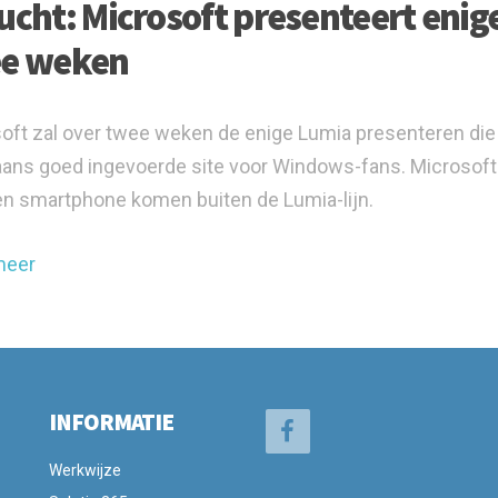
ucht: Microsoft presenteert enige
e weken
oft zal over twee weken de enige Lumia presenteren die h
ans goed ingevoerde site voor Windows-fans. Microsoft 
n smartphone komen buiten de Lumia-lijn.
meer
INFORMATIE
Werkwijze