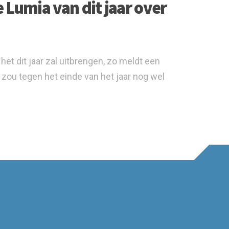
 Lumia van dit jaar over
et dit jaar zal uitbrengen, zo meldt een
zou tegen het einde van het jaar nog wel