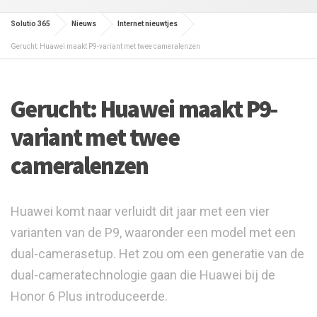
Solutio 365
Nieuws
Internet nieuwtjes
Gerucht: Huawei maakt P9-variant met twee cameralenzen
Gerucht: Huawei maakt P9-
variant met twee
cameralenzen
Huawei komt naar verluidt dit jaar met een vier
varianten van de P9, waaronder een model met een
dual-camerasetup. Het zou om een generatie van de
dual-cameratechnologie gaan die Huawei bij de
Honor 6 Plus introduceerde.