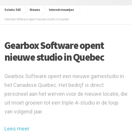
Solutio 365
Nieuws
Internet nieuwtjes
Gearbox Software opent nieuwe studio in Quebec
Gearbox Software opent
nieuwe studio in Quebec
Gearbox Software opent een nieuwe gamestudio in
het Canadese Quebec. Het bedrijf is direct
personeel aan het werven voor de nieuwe locatie, die
uit moet groeien tot een triple-A-studio in de loop
van volgend jaar.
Lees meer