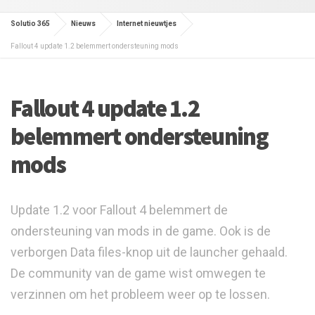
Solutio 365
Nieuws
Internet nieuwtjes
Fallout 4 update 1.2 belemmert ondersteuning mods
Fallout 4 update 1.2
belemmert ondersteuning
mods
Update 1.2 voor Fallout 4 belemmert de
ondersteuning van mods in de game. Ook is de
verborgen Data files-knop uit de launcher gehaald.
De community van de game wist omwegen te
verzinnen om het probleem weer op te lossen.