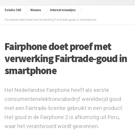
Solutio 365
Nieuws
Internet nieuwtjes
Fairphone doet proef met verwerking Fairtrade-goud in smartphone
Fairphone doet proef met
verwerking Fairtrade-goud in
smartphone
Het Nederlandse Fairphone heeft als eerste
consumentenelektronicabedrijf wereldwijd goud
met een Fairtrade-licentie gebruikt in een product.
Het goud in de Fairphone 2 is afkomstig uit Peru,
waar het verantwoord wordt gewonnen.