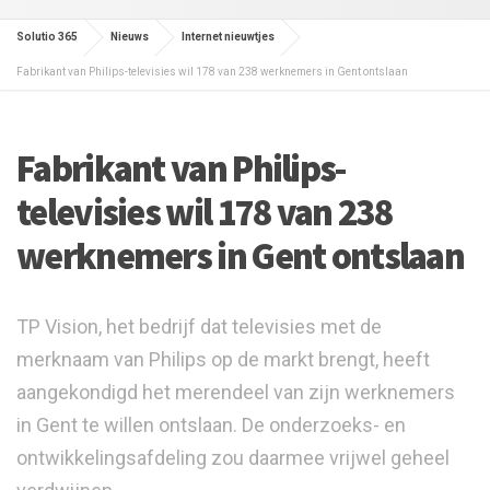
Solutio 365
Nieuws
Internet nieuwtjes
Fabrikant van Philips-televisies wil 178 van 238 werknemers in Gent ontslaan
Fabrikant van Philips-
televisies wil 178 van 238
werknemers in Gent ontslaan
TP Vision, het bedrijf dat televisies met de
merknaam van Philips op de markt brengt, heeft
aangekondigd het merendeel van zijn werknemers
in Gent te willen ontslaan. De onderzoeks- en
ontwikkelingsafdeling zou daarmee vrijwel geheel