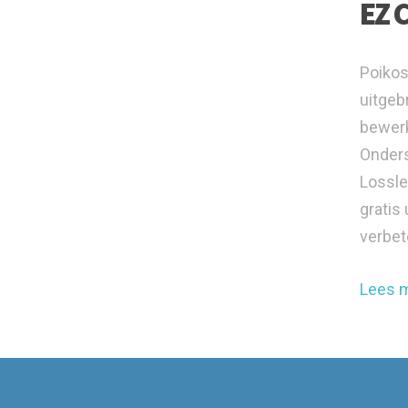
EZ 
Poikos
uitgeb
bewerk
Onders
Lossle
gratis
verbet
Lees 