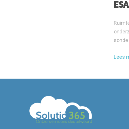
ESA
Ruimte
onderz
sonde 
Lees 