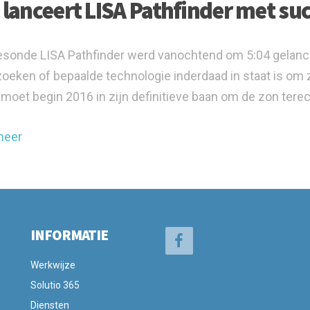
 lanceert LISA Pathfinder met su
sonde LISA Pathfinder werd vanochtend om 5:04 gelance
oeken of bepaalde technologie inderdaad in staat is om 
moet begin 2016 in zijn definitieve baan om de zon ter
meer
INFORMATIE
Werkwijze
Solutio 365
Diensten