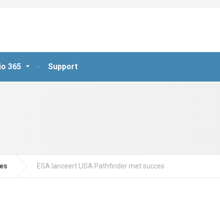
io 365
Support
jes
ESA lanceert LISA Pathfinder met succes