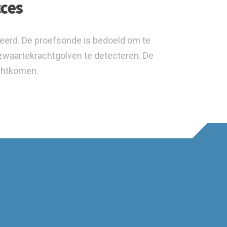
cces
erd. De proefsonde is bedoeld om te
zwaartekrachtgolven te detecteren. De
echtkomen.