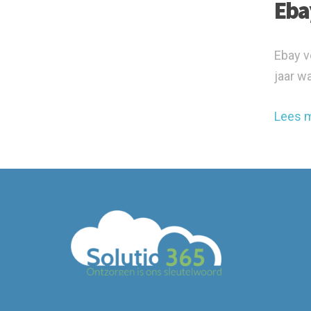
Eba
Ebay v
jaar wa
Lees 