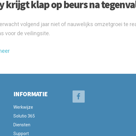
y krijgt klap op beurs na tegenva
erwacht volgend jaar niet of nauwelijks omzetgroei te re
s voor de veilingsite.
meer
INFORMATIE
Werkwijze
Solutio 365
Diensten
Support