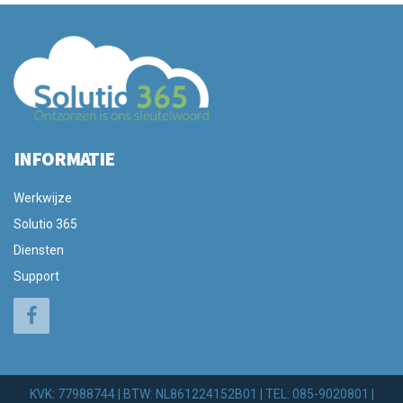
INFORMATIE
Werkwijze
Solutio 365
Diensten
Support
KVK: 77988744 | BTW: NL861224152B01 | TEL: 085-9020801 |