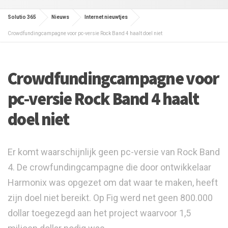
Solutio 365
Nieuws
Internet nieuwtjes
Crowdfundingcampagne voor pc-versie Rock Band 4 haalt doel niet
Crowdfundingcampagne voor
pc-versie Rock Band 4 haalt
doel niet
Er komt waarschijnlijk geen pc-versie van Rock Band
4. De crowfundingcampagne die door ontwikkelaar
Harmonix was opgezet om dat waar te maken, heeft
zijn doel niet bereikt. Op Fig werd net geen 800.000
dollar toegezegd aan het project waarvoor 1,5