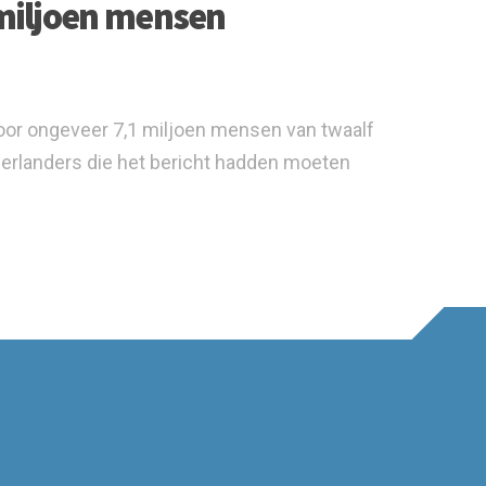
 miljoen mensen
oor ongeveer 7,1 miljoen mensen van twaalf
erlanders die het bericht hadden moeten