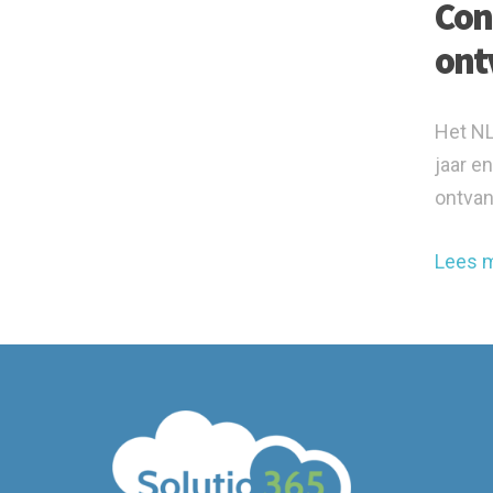
Con
ont
Het NL
jaar e
ontvan
Lees 