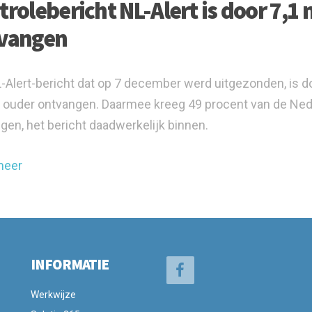
trolebericht NL-Alert is door 7,1
vangen
-Alert-bericht dat op 7 december werd uitgezonden, is d
n ouder ontvangen. Daarmee kreeg 49 procent van de Ned
gen, het bericht daadwerkelijk binnen.
meer
INFORMATIE
Werkwijze