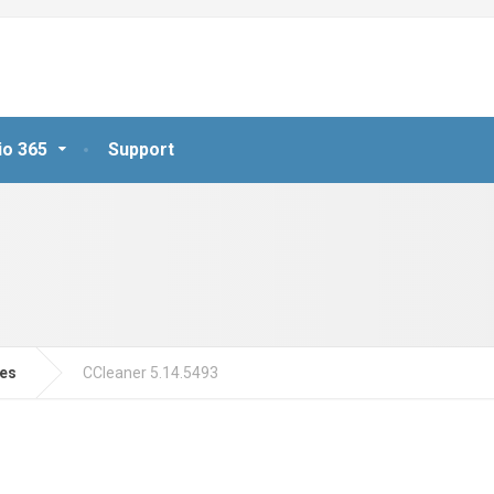
io 365
Support
jes
CCleaner 5.14.5493