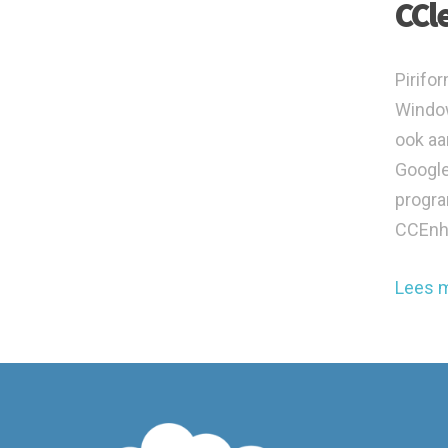
CCl
Pirifo
Window
ook aa
Google
progra
CCEnh
Lees 