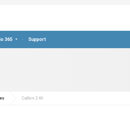
io 365
Support
jes
Calibre 2.46