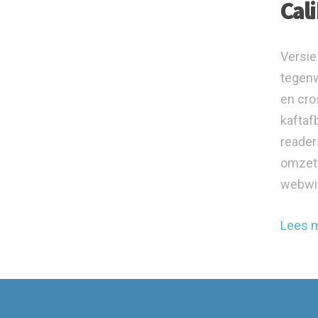
Cal
Versie
tegenw
en cro
kaftaf
reader
omzett
webwin
Lees 