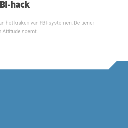
FBI-hack
van het kraken van FBI-systemen. De tiener
 Attitude noemt.