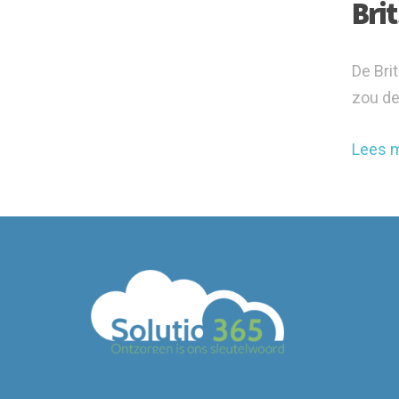
Brit
De Bri
zou de
Lees 