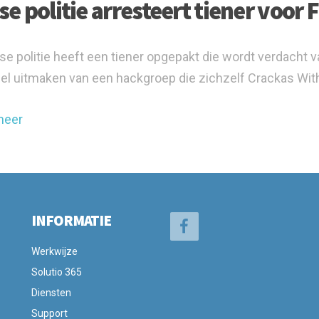
se politie arresteert tiener voor 
tse politie heeft een tiener opgepakt die wordt verdacht 
el uitmaken van een hackgroep die zichzelf Crackas With
meer
INFORMATIE
Werkwijze
Solutio 365
Diensten
Support