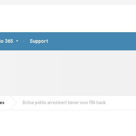
io 365
Support
jes
Britse politie arresteert tiener voor FBI-hack