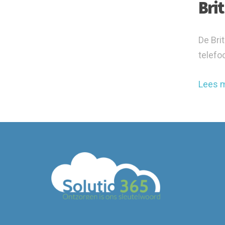
Bri
De Bri
telefo
Lees 