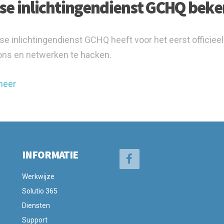
tse inlichtingendienst GCHQ beke
tse inlichtingendienst GCHQ heeft voor het eerst officie
ons en netwerken te hacken.
meer
INFORMATIE
Werkwijze
Solutio 365
Diensten
Support