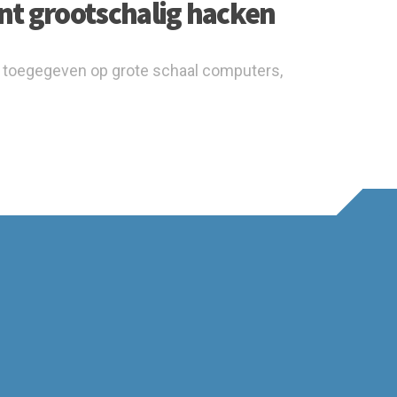
nt grootschalig hacken
el toegegeven op grote schaal computers,