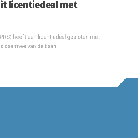
it licentiedeal met
PRS) heeft een licentiedeal gesloten met
s daarmee van de baan.