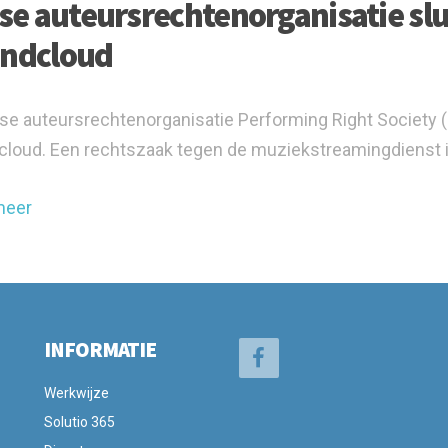
tse auteursrechtenorganisatie slu
ndcloud
tse auteursrechtenorganisatie Performing Right Society (
loud. Een rechtszaak tegen de muziekstreamingdienst i
meer
INFORMATIE
Werkwijze
Solutio 365