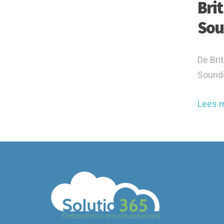
Bri
Sou
De Bri
Soundc
Lees 