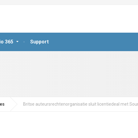
io 365
Support
jes
Britse auteursrechtenorganisatie sluit licentiedeal met So