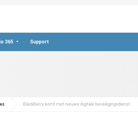
io 365
Support
jes
BlackBerry komt met nieuwe digitale beveiligingsdienst