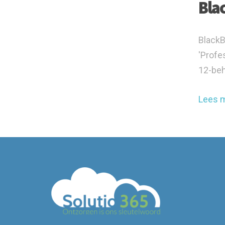
Bla
BlackB
'Profe
12-beh
Lees 