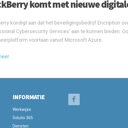
ckBerry komt met nieuwe digitale
erry kondigt aan dat het beveiligingsbedrijf Encriptio
ssional Cybersecurity Services' aan te kunnen bieden. Oo
eerplatform voortaan vanuit Microsoft Azure.
meer
INFORMATIE
Werkwijze
Solutio 365
Diensten