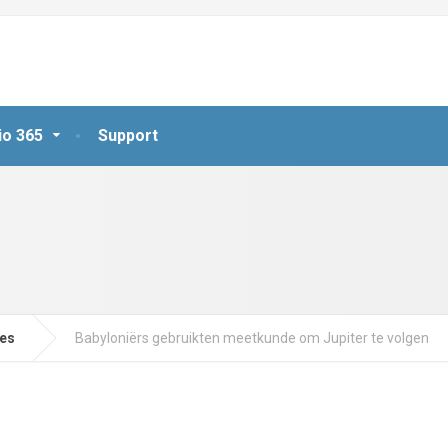
io 365
Support
jes
Babyloniërs gebruikten meetkunde om Jupiter te volgen