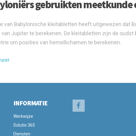
yloniërs gebruikten meetkunde o
e van Babylonische kleitabletten heeft uitgewezen dat 
e van Jupiter te berekenen. De kleitabletten zijn de ouds
rie om posities van hemellichamen te berekenen.
meer
INFORMATIE
Werkwijze
Solutio 365
Diensten