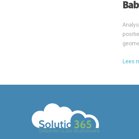
Bab
Analys
positi
geomet
Lees 