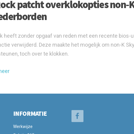
ock patcht overklokopties non-K 
derborden
 heeft zonder opgaaf van reden met een recente bios-
ctie verwijderd. Deze maakte het mogelijk om non-K Skyl
teunen, toch over te klokken.
meer
INFORMATIE
Werkwijze