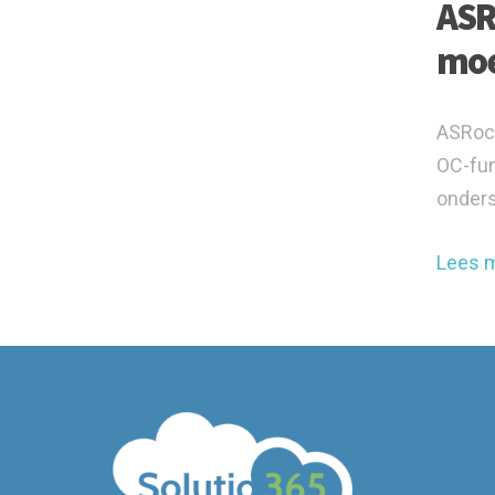
ASR
moe
ASRock
OC-fun
onders
Lees 