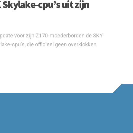
Skylake-cpu’s uit zijn
update voor zijn Z170-moederborden de SKY
ake-cpu's, die officieel geen overklokken