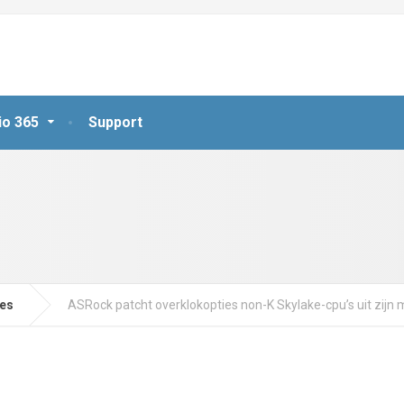
io 365
Support
jes
ASRock patcht overklokopties non-K Skylake-cpu’s uit zij