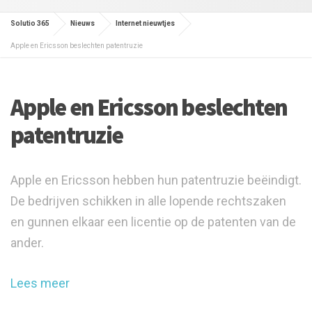
Solutio 365
Nieuws
Internet nieuwtjes
Apple en Ericsson beslechten patentruzie
Apple en Ericsson beslechten
patentruzie
Apple en Ericsson hebben hun patentruzie beëindigt.
De bedrijven schikken in alle lopende rechtszaken
en gunnen elkaar een licentie op de patenten van de
ander.
Lees meer