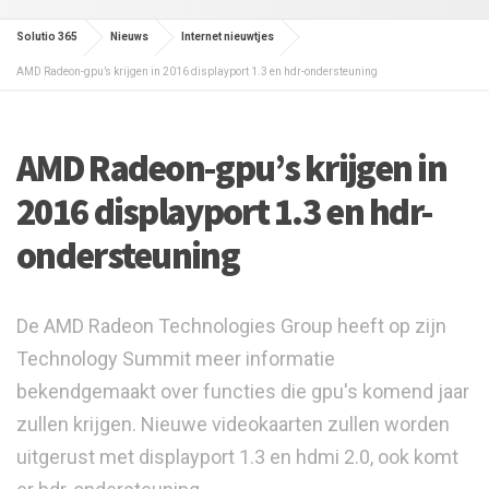
Solutio 365
Nieuws
Internet nieuwtjes
AMD Radeon-gpu’s krijgen in 2016 displayport 1.3 en hdr-ondersteuning
AMD Radeon-gpu’s krijgen in
2016 displayport 1.3 en hdr-
ondersteuning
De AMD Radeon Technologies Group heeft op zijn
Technology Summit meer informatie
bekendgemaakt over functies die gpu's komend jaar
zullen krijgen. Nieuwe videokaarten zullen worden
uitgerust met displayport 1.3 en hdmi 2.0, ook komt